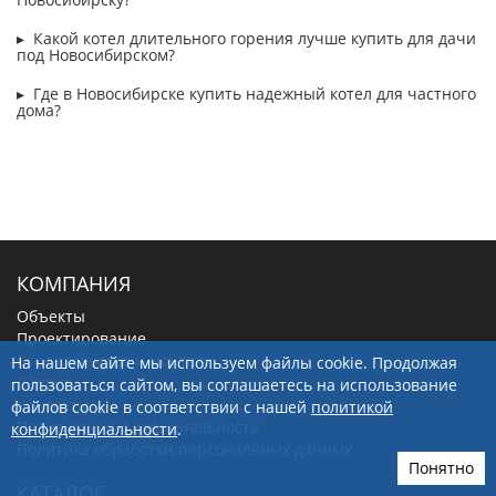
Какой котел длительного горения лучше купить для дачи
под Новосибирском?
Где в Новосибирске купить надежный котел для частного
дома?
КОМПАНИЯ
Объекты
Проектирование
Строительство и монтаж
На нашем сайте мы используем файлы cookie. Продолжая
Сервис
пользоваться сайтом, вы соглашаетесь на использование
Контакты
файлов cookie в соответствии с нашей
политикой
Политика конфиденциальности
конфиденциальности
.
Политика обработки персональных данных
Понятно
КАТАЛОГ