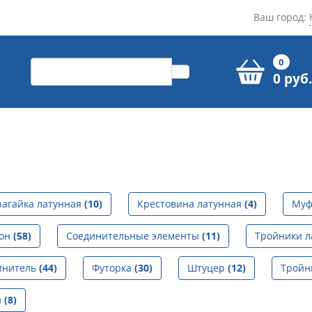
Ваш город:
0
0 руб.
рагайка латунная
(10)
Крестовина латунная
(4)
Муф
гон
(58)
Соединительные элементы
(11)
Тройники 
инитель
(44)
Футорка
(30)
Штуцер
(12)
Тройн
й
(8)