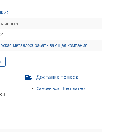
ки:
опливный
01
рская металлообрабатывающая компания
к
Доставка товара
Самовывоз - Бесплатно
той