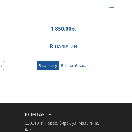
1 850,00
р.
В наличии
з
В корзину
Быстрый заказ
В к
КОНТАКТЫ
630019
, г.
Новосибирск
,
ул. Малыгина,
д. 7