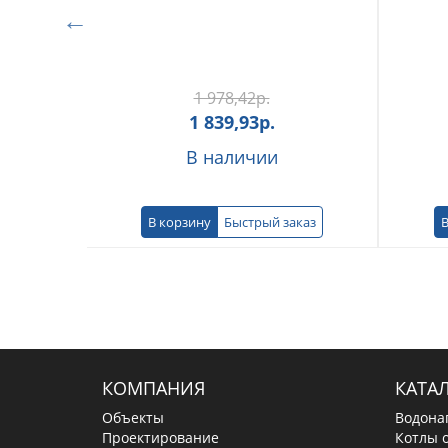
1 978,42
р.
1 839,93
р.
В наличии
В корзину
Быстрый заказ
В
КОМПАНИЯ
КАТА
Объекты
Водона
Проектирование
Котлы 