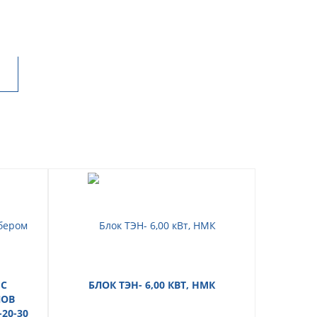
 С
БЛОК ТЭН- 6,00 КВТ, НМК
НАСОС
ЛОВ
25-60/18
-20-30