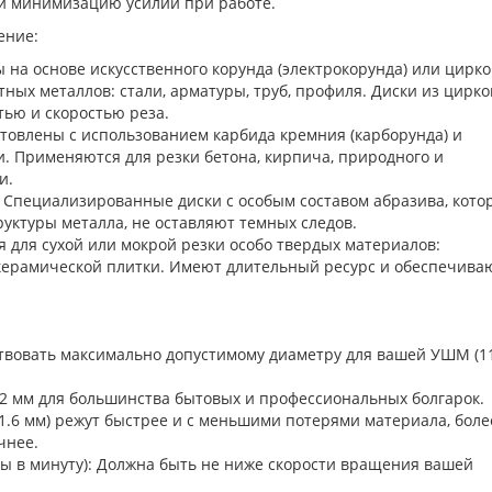
 и минимизацию усилий при работе.
ение:
 на основе искусственного корунда (электрокорунда) или цирко
ных металлов: стали, арматуры, труб, профиля. Диски из цирк
ью и скоростью реза.
отовлены с использованием карбида кремния (карборунда) и
. Применяются для резки бетона, кирпича, природного и
и.
 Специализированные диски с особым составом абразива, кото
уктуры металла, не оставляют темных следов.
 для сухой или мокрой резки особо твердых материалов:
 керамической плитки. Имеют длительный ресурс и обеспечива
твовать максимально допустимому диаметру для вашей УШМ (11
.2 мм для большинства бытовых и профессиональных болгарок.
-1.6 мм) режут быстрее и с меньшими потерями материала, боле
чнее.
ы в минуту): Должна быть не ниже скорости вращения вашей