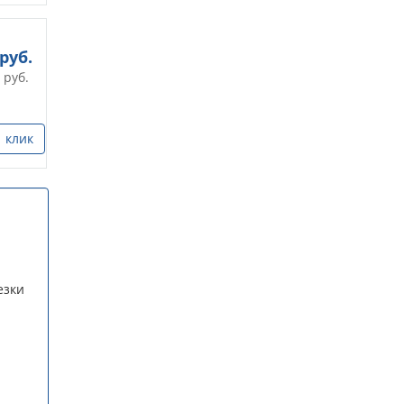
руб.
руб.
1 клик
езки