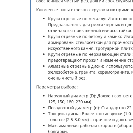
обеспечивая чистый рез, долгий срок службы
Ключевые типы отрезных кругов и их примен
Круги отрезные по металлу: Изготовлены
Предназначены для резки черных и цвет
отличаются повышенной износостойкост
Круги отрезные по бетону и камню: Изг
армированы стеклосеткой для прочности
искусственного камня, тротуарной плитк
Круги отрезные по нержавеющей стали:
предотвращают прожиг и изменение стр
Алмазные отрезные диски: Используются
железобетона, гранита, керамогранита,
очень чистый рез.
Параметры выбора:
Наружный диаметр (D): Должен соответс
125, 150, 180, 230 мм).
Посадочный диаметр (d): Стандартно 22
Толщина диска: Более тонкие диски (1.0
толстые (2.5-3.0 мм) – прочнее и долгове
Максимальная рабочая скорость (оборот
болгарки.