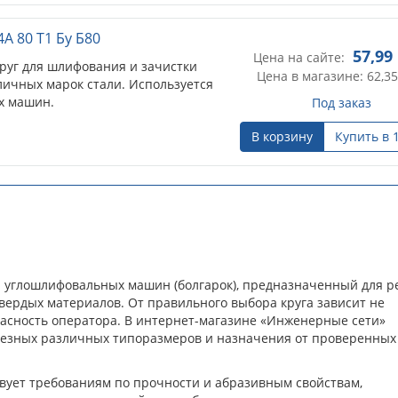
А 80 Т1 Бу Б80
57,99
Цена на сайте:
уг для шлифования и зачистки
Цена в магазине: 62,35
личных марок стали. Используется
х машин.
Под заказ
В корзину
Купить в 
я углошлифовальных машин (болгарок), предназначенный для р
 твердых материалов. От правильного выбора круга зависит не
опасность оператора. В интернет-магазине «Инженерные сети»
резных различных типоразмеров и назначения от проверенных
вует требованиям по прочности и абразивным свойствам,