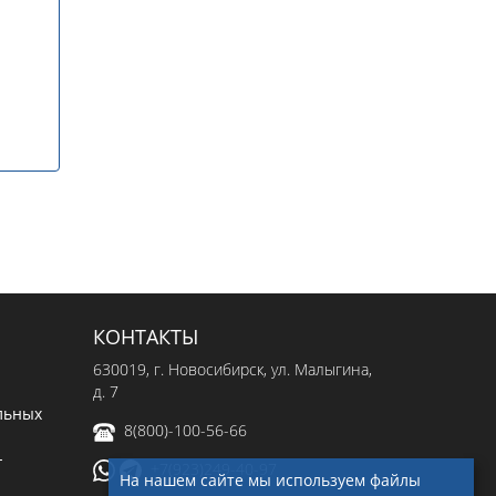
КОНТАКТЫ
630019
, г.
Новосибирск
,
ул. Малыгина,
д. 7
льных
8(800)-100-56-66
-
+7(923)249-40-97
На нашем сайте мы используем файлы