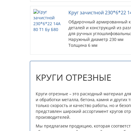
Круг зачистной 230*6*22 14
Обдирочный армированный кр
деталей и конструкций из раз
для ручных углошлифовальны
Наружный диаметр 230 мм
Толщина 6 мм
Посадочный диаметр 22 мм
Назначение круга металл
Шлифматериал 14А
Связка BF(БУ)
КРУГИ ОТРЕЗНЫЕ
Круги отрезные – это расходный материал дл
и обработки металла, бетона, камня и других
только скорость и качество работы, но и без
представлен широкий ассортимент кругов от
производителей.
Мы предлагаем продукцию, которая соответст