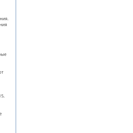
ния.
ония
рые
ют
5,
е