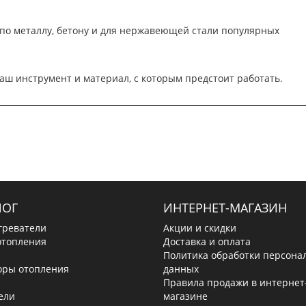
 по металлу, бетону и для нержавеющей стали популярных
ш инструмент и материал, с которым предстоит работать.
ЛОГ
ИНТЕРНЕТ-МАГАЗИН
греватели
Акции и скидки
отопления
Доставка и оплата
Политика обработки персона
оры отопления
данных
Правила продажи в интернет
ели
магазине