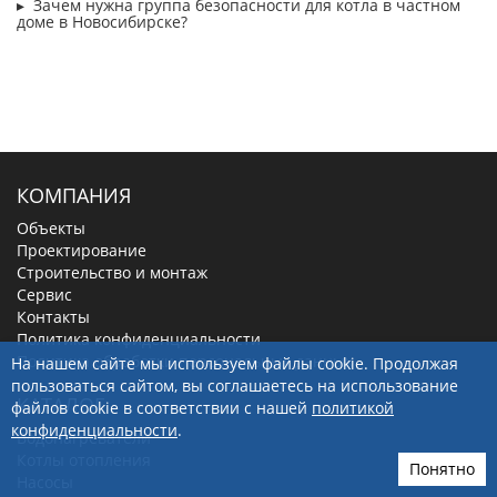
Зачем нужна группа безопасности для котла в частном
доме в Новосибирске?
КОМПАНИЯ
Объекты
Проектирование
Строительство и монтаж
Сервис
Контакты
Политика конфиденциальности
Политика обработки персональных данных
На нашем сайте мы используем файлы cookie. Продолжая
пользоваться сайтом, вы соглашаетесь на использование
КАТАЛОГ
файлов cookie в соответствии с нашей
политикой
конфиденциальности
.
Водонагреватели
Котлы отопления
Понятно
Насосы