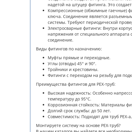
надетой на штуцер фитинга. Это создае
Компрессионные (обжимные гаечные) фи
ключа. Соединение является разъемным,
системы. Требуют периодической прове
Электросварные фитинги: Внутри корпус
напряжения от специального аппарата 
соединение.
Виды фитингов по назначению:
Муфты прямые и переходные.
Углы (отводы) 45° и 90°.
Тройники и крестовины.
Фитинги с переходом на резьбу для под
Преимущества фитингов для PEX-труб:
Высокая надежность: Особенно напрессо
температуру до 95°C.
Коррозионная стойкость: Материалы фи
Долгий срок службы: до 50 лет.
Совместимость: Подходят для труб PEX-a, 
Монтируете систему на основе PEX-труб?
В нашем каталоге вы найдете все необходимы