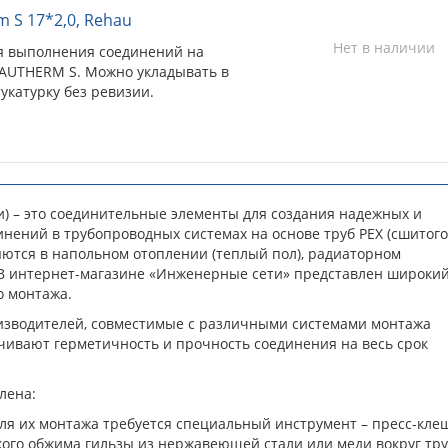
 S 17*2,0, Rehau
Нет в наличии
я выполнения соединений на
RAUTHERM S. Можно укладывать в
укатурку без ревизии.
и) – это соединительные элементы для создания надежных и
ений в трубопроводных системах на основе труб PEX (сшитого
ются в напольном отоплении (теплый пол), радиаторном
 В интернет-магазине «Инженерные сети» представлен широки
о монтажа.
изводителей, совместимые с различными системами монтажа
чивают герметичность и прочность соединения на весь срок
лена:
ля их монтажа требуется специальный инструмент – пресс-кле
ого обжима гильзы из нержавеющей стали или меди вокруг тру