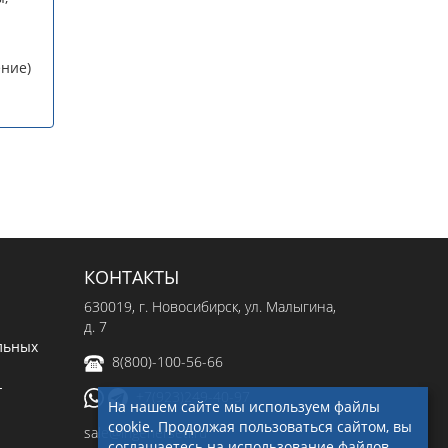
ение)
КОНТАКТЫ
630019
, г.
Новосибирск
,
ул. Малыгина,
д. 7
льных
8(800)-100-56-66
-
+7(923)249-40-97
На нашем сайте мы используем файлы
cookie. Продолжая пользоваться сайтом, вы
sale@ingenerseti.ru
соглашаетесь на использование файлов