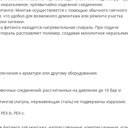
т неразъемное, чрезвычайно надежное соединение.
тинги: Монтаж осуществляется с помощью обычного гаечного
 что удобно для возможного демонтажа или ремонта участка
рки затяжки.
а фитинга находится нагревательная спираль. При подаче
спираль расплавляет полимер, создавая монолитное неразъем
ключения к арматуре или другому оборудованию.
вочных соединений, рассчитанных на давление до 10 бар и
тингов (латунь, нержавеющая сталь) не подвержены коррозии.
PEX-b, PEX-c.
е фитинги для монтажа: напрессовочные, компрессионные, угл