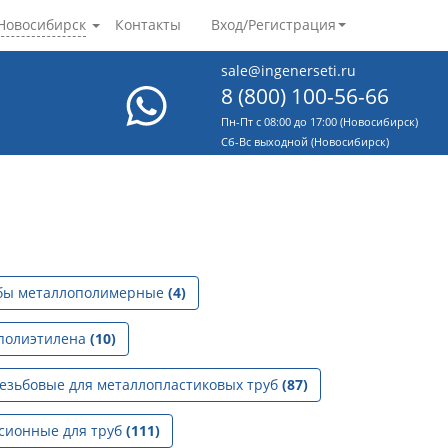
Новосибирск
Контакты
Вход/Регистрация
sale@ingenerseti.ru
8 (800) 100-56-66
Пн-Пт с 08:00 до 17:00 (Новосибирск)
Cб-Вс выходной (Новосибирск)
бы металлополимерные
(4)
 полиэтилена
(10)
езьбовые для металлопластиковых труб
(87)
сионные для труб
(111)