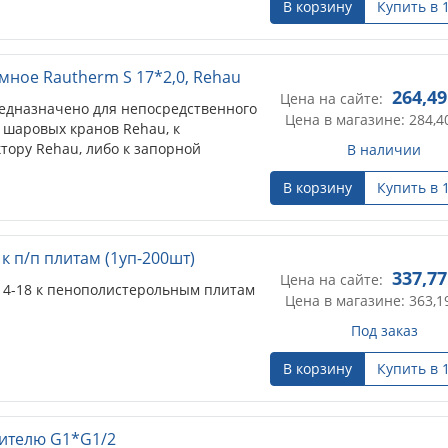
В корзину
Купить в 
ное Rautherm S 17*2,0, Rehau
264,49
Цена на сайте:
редназначено для непосредственного
Цена в магазине: 284,4
 шаровых кранов Rehau, к
тору Rehau, либо к запорной
В наличии
В корзину
Купить в 
к п/п плитам (1уп-200шт)
337,77
Цена на сайте:
14-18 к пенополистерольным плитам
Цена в магазине: 363,1
Под заказ
В корзину
Купить в 
лителю G1*G1/2