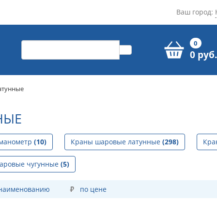
Ваш город:
0
0 руб.
атунные
НЫЕ
 манометр
(10)
Краны шаровые латунные
(298)
Кра
аровые чугунные
(5)
 наименованию
по цене