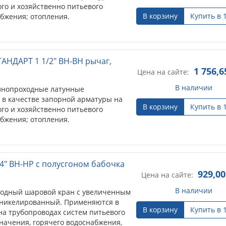
го и хозяйственно питьевого
В корзину
Купить в 
абжения; отопления.
АНДАРТ 1 1/2" ВН-ВН рычаг,
1 756,6
Цена на сайте:
В наличии
лнопроходные латунные
 в качестве запорной арматуры на
В корзину
Купить в 
го и хозяйственно питьевого
абжения; отопления.
4" ВН-НР с полусгоном бабочка
929,00
Цена на сайте:
В наличии
одный шаровой кран с увеличенным
, никелированный. Применяются в
В корзину
Купить в 
на трубопроводах систем питьевого
начения, горячего водоснабжения,