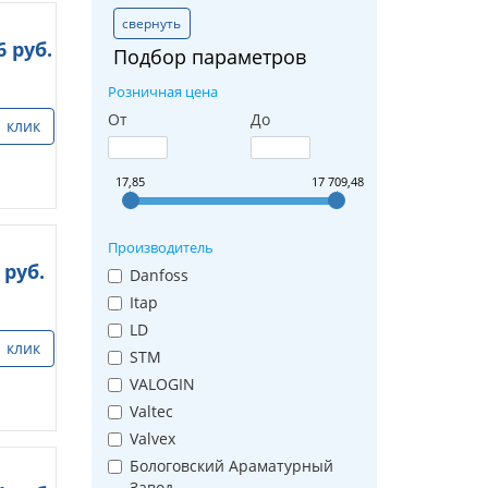
свернуть
6
руб.
Подбор параметров
Розничная цена
От
До
1 клик
17,85
17 709,48
Производитель
руб.
Danfoss
Itap
LD
1 клик
STM
VALOGIN
Valtec
Valvex
Бологовский Араматурный
Завод