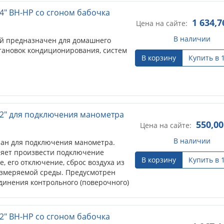
4" ВН-НР cо сгоном бабочка
1 634,7
Цена на сайте:
В наличии
й предназначен для домашнего
становок кондиционирования, систем
В корзину
Купить в 
2" для подключения манометра
550,00
Цена на сайте:
В наличии
ан для подключения манометра.
ляет произвести подключение
В корзину
Купить в 
, его отключение, сброс воздуха из
 измеряемой среды. Предусмотрен
динения контрольного (поверочного)
2" ВН-НР cо сгоном бабочка