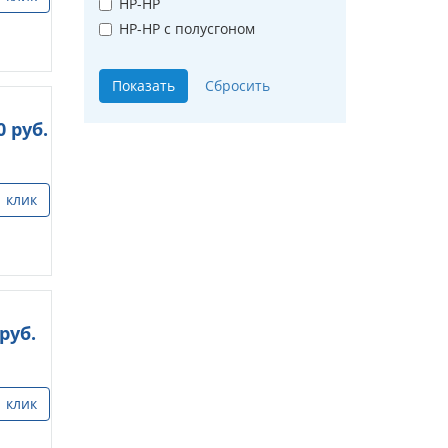
НР-НР
НР-НР с полусгоном
0
руб.
1 клик
руб.
1 клик