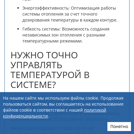
Энергоэффективность: Оптимизация работы
системы отопления за счет точного
дозирования температуры в каждом контуре.
Гибкость системы: Возможность создания
независимых зон отопления с разными
температурными режимами.
НУЖНО ТОЧНО
УПРАВЛЯТЬ
ТЕМПЕРАТУРОЙ В
СИСТЕМЕ?
На нашем сайте мы используем файлы cookie. Продолжая
В нашем каталоге представлены трехходовые
пользоваться сайтом, вы соглашаетесь на использование
клапаны смесительные и разделительные, с
файлов cookie в соответствии с нашей
политикой
термостатическим управлением и под сервопривод.
конфиденциальности
.
Доставка заказов от 20 000 рублей – бесплатно.
Понятно
Звоните для подбора: +7 (800) 100-56-66