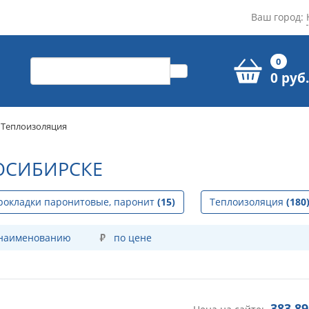
Ваш город:
0
0 руб.
Теплоизоляция
ОСИБИРСКЕ
рокладки паронитовые, паронит
(15)
Теплоизоляция
(180
 наименованию
по цене
383,89