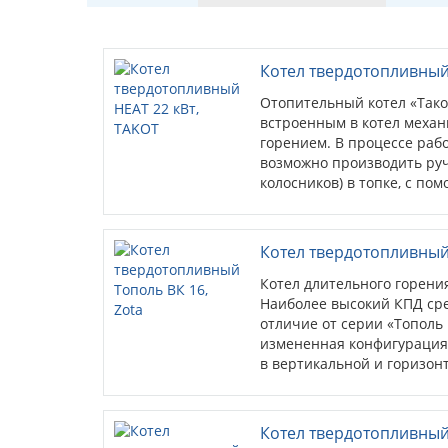
Котел твердотопливный
Отопительный котел «Тако
встроенным в котел механ
горением. В процессе раб
возможно производить руч
колосников) в топке, с по
приводом, встроенного в к
внутренняя и наружная р
из стали толщиной δ = 4 
Котел твердотопливный 
Нижнее горение топлива п
загрузочную камеру в про
Котел длительного горения
дверка для доступа в конв
Наиболее высокий КПД ср
для чистки теплообменник
отличие от серии «Тополь
В котле предусмотрена во
измененная конфигурация 
нагревательного элемента
в вертикальной и горизон
установки нагревательног
установка блока ТЭН с вн
возможность установки ве
автоматики твердотопливн
Котел твердотопливный 