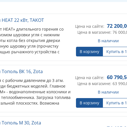
 HEAT 22 кВт, TAKOT
72 200,
Цена на сайте:
т HEAT» длительного горения со
Цена в магазине: 76 000,
измом шуровки угля с нижним
оты котла без открытия дверки
В наличии
ную шуровку угля (прочистку
В корзину
Купить в 1
мощью рычажного устройства с
орпус котла. Корпус котла
убашка, теплообменники, выполнены
мм. Водоохлаждаемые колосники.
Тополь ВК 16, Zota
озволяет дозагружать топливо в
60 790,
Цена на сайте:
цессе горения. Имеется отдельная
 с рабочим давлением до 3 атм.
Цена в магазине: 63 990,
ективную часть отопительного котла
еди бюджетных моделей. Главное
ов.
 М» - водонаполненные колосники и
В наличии
зможность установки
теплообменника. Загрузка топлива
, так же имеется возможность
В корзину
Купить в 1
тальной плоскостях. Возможна
о элемента, также имеется
ешним пультом управления - опция.
нтилятора с контроллером
ого котла.
Тополь М 30, Zota