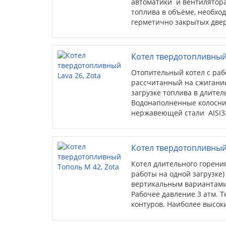
автоматики и вентилятора
топлива в объёме, необхо
герметично закрытых двер
наружная рубашка, теплоо
толщиной δ = 5 мм. Отапли
Котел твердотопливный 
Отопительный котел с раб
рассчитанный на сжигание 
загрузке топлива в длител
Водонаполненные колосни
нержавеющей стали AISI32
Возможна установка блока
регулятора тяги.
Котел твердотопливный 
Котел длительного горени
работы на одной загрузке)
вертикальным вариантами з
Рабочее давление 3 атм. Т
контуров. Наиболее высо
твердотопливных и комбин
возможность установки н