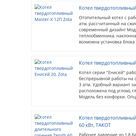
(ТЭНБ до 9 кВт) - опция.
Котел твердотопливный 
Отопительный котел с раб
атм, рассчитанный на сжиг
современный дизайн! Моде
теплообменника, наклонна
возможна установка блока Т
Котел твердотопливный 
Котел серии "Енисей" работ
беспрерывной работы на о
3 атм. Удобный вариант за
расположена под углом), г
Модель без конфорки. Опц
тягорегулятора, блока ТЭН.
Котел твердотопливный
60 кВт, TAKOT
Рабочее давление до 1,8 б