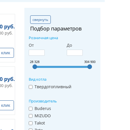
свернуть
00
руб.
Подбор параметров
00
руб.
Розничная цена
От
До
 клик
28 328
304 900
50
руб.
Вид котла
00
руб.
Твердотопливный
Производитель
 клик
Buderus
MIZUDO
Takot