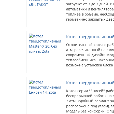
загрузке: от 3 до 7 дней.
автоматики и вентилятора
топлива в объёме, необхо
герметично закрытых двер
наружная рубашка, теплоо
толщиной δ = 5 мм. Отапли
Котел твердотопливный 
Отопительный котел с раб
атм, рассчитанный на сжиг
современный дизайн! Моде
теплообменника, наклонна
возможна установка блока Т
комплекта TurboSet.
Котел твердотопливный 
Котел серии "Енисей" работ
беспрерывной работы на о
3 атм. Удобный вариант за
расположена под углом), г
Модель без конфорки. Опц