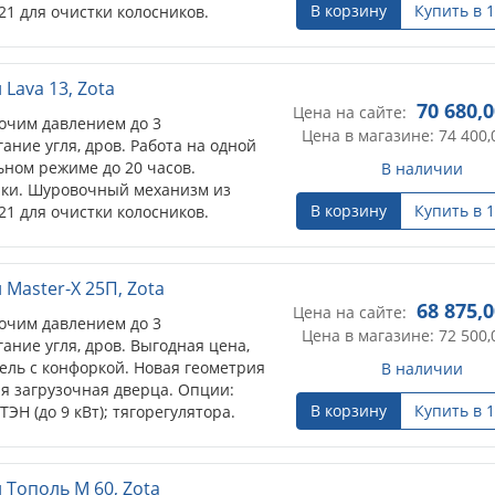
В корзину
Купить в 1
1 для очистки колосников.
 ТЭН с пультом управления.
Lava 13, Zota
70 680,
Цена на сайте:
очим давлением до 3
Цена в магазине: 74 400,
ание угля, дров. Работа на одной
ьном режиме до 20 часов.
В наличии
ки. Шуровочный механизм из
В корзину
Купить в 1
1 для очистки колосников.
 ТЭН с пультом управления.
Master-X 25П, Zota
68 875,
Цена на сайте:
очим давлением до 3
Цена в магазине: 72 500,
ание угля, дров. Выгодная цена,
ль с конфоркой. Новая геометрия
В наличии
я загрузочная дверца. Опции:
В корзину
Купить в 1
ЭН (до 9 кВт); тягорегулятора.
Тополь М 60, Zota