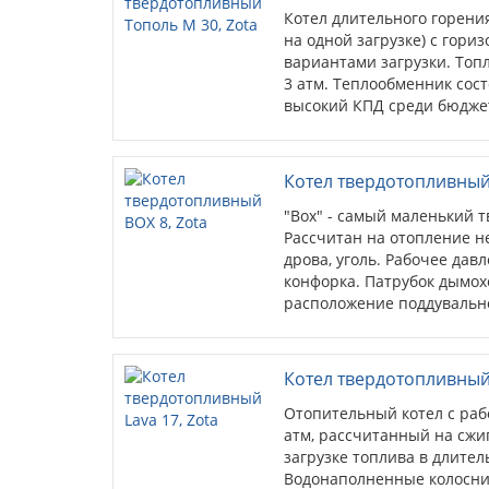
Котел длительного горени
на одной загрузке) с гор
вариантами загрузки. Топл
3 атм. Теплообменник сост
высокий КПД среди бюдже
комбинированных котлов. 
нагревателей из нержавеющ
Котел твердотопливный 
"Box" - самый маленький т
Рассчитан на отопление 
дрова, уголь. Рабочее давл
конфорка. Патрубок дымох
расположение поддувальн
тягорегулятором (приобрет
котла.
Котел твердотопливный 
Отопительный котел с раб
атм, рассчитанный на сжиг
загрузке топлива в длител
Водонаполненные колосни