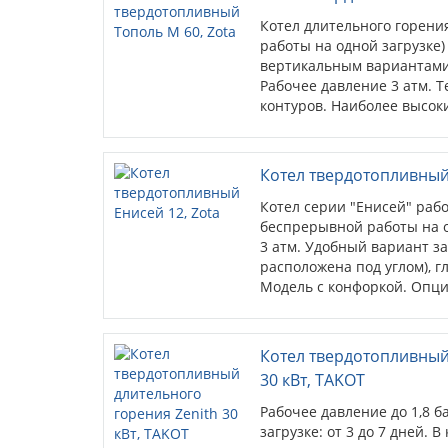
Котел длительного горени
работы на одной загрузке)
вертикальным вариантами з
Рабочее давление 3 атм. Т
контуров. Наиболее высо
твердотопливных и комбин
возможность установки н
(ТЭНБ до 9 кВт) - опция.
Котел твердотопливный 
Котел серии "Енисей" работ
беспрерывной работы на о
3 атм. Удобный вариант за
расположена под углом), г
Модель с конфоркой. Опци
тягорегулятора, блока ТЭН.
Котел твердотопливный
30 кВт, TAKOT
Рабочее давление до 1,8 б
загрузке: от 3 до 7 дней.