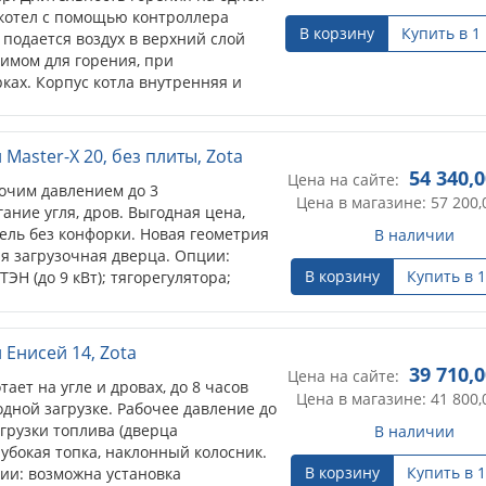
 В котел с помощью контроллера
В корзину
Купить в 1
 подается воздух в верхний слой
димом для горения, при
ках. Корпус котла внутренняя и
бменники, выполнены из стали
ваемая площадь: 300-500 кв.м.
Master-X 20, без плиты, Zota
54 340,
Цена на сайте:
очим давлением до 3
Цена в магазине: 57 200,
ание угля, дров. Выгодная цена,
ль без конфорки. Новая геометрия
В наличии
я загрузочная дверца. Опции:
В корзину
Купить в 1
ЭН (до 9 кВт); тягорегулятора;
Енисей 14, Zota
39 710,
Цена на сайте:
ает на угле и дровах, до 8 часов
Цена в магазине: 41 800,
дной загрузке. Рабочее давление до
грузки топлива (дверца
В наличии
лубокая топка, наклонный колосник.
В корзину
Купить в 1
ии: возможна установка