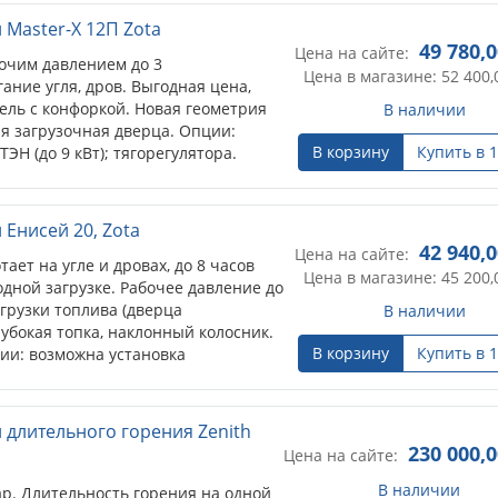
Master-X 12П Zota
49 780,
Цена на сайте:
очим давлением до 3
Цена в магазине: 52 400,
ание угля, дров. Выгодная цена,
ль с конфоркой. Новая геометрия
В наличии
я загрузочная дверца. Опции:
В корзину
Купить в 1
ЭН (до 9 кВт); тягорегулятора.
Енисей 20, Zota
42 940,
Цена на сайте:
ает на угле и дровах, до 8 часов
Цена в магазине: 45 200,
дной загрузке. Рабочее давление до
грузки топлива (дверца
В наличии
лубокая топка, наклонный колосник.
В корзину
Купить в 1
ии: возможна установка
 длительного горения Zenith
230 000,0
Цена на сайте:
В наличии
ар. Длительность горения на одной