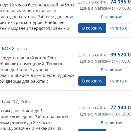
74 195,
Цена на сайте:
я (до 12 часов беспрерывной работы
Цена в магазине: 78 100,
изонтальным и вертикальным
иво: дрова, уголь. Рабочее давление
В наличии
оит из трех контуров. Наиболее
В корзину
Купить в 1
тных моделей твердотопливных и
Есть возможность установки
ей стали (ТЭНБ до 9 кВт) - опция.
BOX 8, Zota
39 520,
Цена на сайте:
вердотопливный котел Zota.
Цена в магазине: 41 600,
небольших помещений. Топливо:
ение до 3 атм. Чугунная
В наличии
ода с шибером в комплекте. Удобное
В корзину
Купить в 1
ой дверцы для работы с
ается отдельно) - с задней части
Lava 17, Zota
77 140,
Цена на сайте:
очим давлением до 3
Цена в магазине: 81 200,
ание угля, дров. Работа на одной
ьном режиме до 20 часов.
В наличии
ки. Шуровочный механизм из