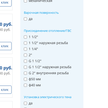
механическая
 клик
Варочная поверхность
да
00
руб.
00
руб.
Присоединение отопление/ГВС
1 1/2"
1 1/2" наружная резьба
 клик
1 1/4"
2"
G 1 1/2"
G 1 1/2" наружная резьба
00
руб.
G 2" внутренняя резьба
00
руб.
ф50 мм
ф40 мм
 клик
Установка электрического тена
да