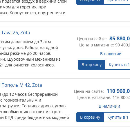
 подается воздух в верхний слой
димом для горения, при
ках. Корпус котла, внутренняя и
бменники, выполнены из стали
ваемая площадь: 100-200 кв.м.
Lava 26, Zota
85 880,
Цена на сайте:
очим давлением до 3 атм,
Цена в магазине: 90 400,
угля, дров. Работа на одной
ьном режиме до 20 часов.
В наличии
ки. Шуровочный механизм из
В корзину
Купить в 1
1 для очистки колосников.
 ТЭН с пультом управления,
Тополь М 42, Zota
110 960,0
Цена на сайте:
я (до 12 часов беспрерывной
Цена в магазине: 116 800,
 с горизонтальным и
агрузки. Топливо: дрова, уголь.
В наличии
еплообменник состоит из трех
В корзину
Купить в 1
кий КПД среди бюджетных моделей
ированных котлов. Есть
агревателей из нержавеющей стали