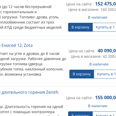
152 475,0
Цена на сайте:
я (до 12 часов беспрерывной
Цена в магазине: 160 500,
 с горизонтальным и
агрузки. Топливо: дрова, уголь.
В наличии
еплообменник состоит из трех
В корзину
Купить в 1
кий КПД среди бюджетных моделей
ированных котлов. Есть
агревателей из нержавеющей стали
Енисей 12, Zota
40 090,
Цена на сайте:
ает на угле и дровах, до 8 часов
Цена в магазине: 42 200,
дной загрузке. Рабочее давление до
грузки топлива (дверца
В наличии
лубокая топка, наклонный колосник.
В корзину
Купить в 1
и: возможна установка
 длительного горения Zenith
155 000,0
Цена на сайте:
В наличии
ар. Длительность горения на одной
 В котел с помощью контроллера
В корзину
Купить в 1