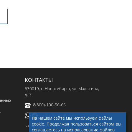
КОНТАКТЫ
630019
, г.
Новосибирск
,
ул. Малыгина,
д. 7
льных
8(800)-100-56-66
-
+7(923)249-40-97
На нашем сайте мы используем файлы
cookie. Продолжая пользоваться сайтом, вы
sale@ingenerseti.ru
соглашаетесь на использование файлов