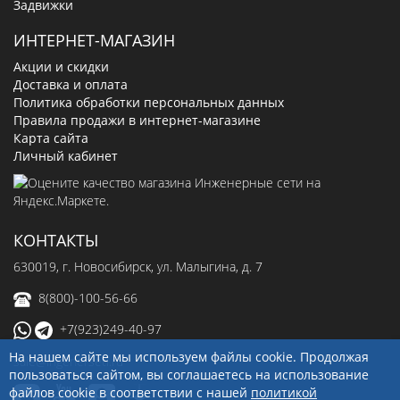
Задвижки
ИНТЕРНЕТ-МАГАЗИН
Акции и скидки
Доставка и оплата
Политика обработки персональных данных
Правила продажи в интернет-магазине
Карта сайта
Личный кабинет
КОНТАКТЫ
630019
, г.
Новосибирск
,
ул. Малыгина, д. 7
8(800)-100-56-66
+7(923)249-40-97
На нашем сайте мы используем файлы cookie. Продолжая
sale@ingenerseti.ru
пользоваться сайтом, вы соглашаетесь на использование
файлов cookie в соответствии с нашей
политикой