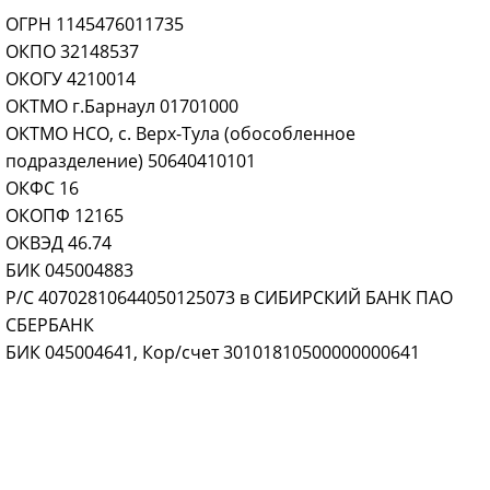
ОГРН 1145476011735
ОКПО 32148537
ОКОГУ 4210014
ОКТМО г.Барнаул 01701000
ОКТМО НСО, с. Верх-Тула (обособленное
подразделение) 50640410101
ОКФС 16
ОКОПФ 12165
ОКВЭД 46.74
БИК 045004883
Р/С 40702810644050125073 в СИБИРСКИЙ БАНК ПАО
СБЕРБАНК
БИК 045004641, Кор/счет 30101810500000000641