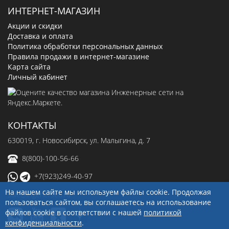
ИНТЕРНЕТ-МАГАЗИН
Акции и скидки
Доставка и оплата
Политика обработки персональных данных
Правила продажи в интернет-магазине
Карта сайта
Личный кабинет
КОНТАКТЫ
630019
, г.
Новосибирск
,
ул. Малыгина, д. 7
8(800)-100-56-66
+7(923)249-40-97
На нашем сайте мы используем файлы cookie. Продолжая
sale@ingenerseti.ru
пользоваться сайтом, вы соглашаетесь на использование
файлов cookie в соответствии с нашей
политикой
конфиденциальности
.