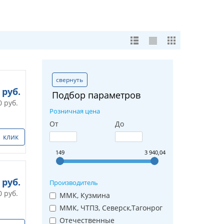
свернуть
руб.
Подбор параметров
0
руб.
Розничная цена
От
До
1 клик
149
3 940,04
руб.
Производитель
0
руб.
ММК, Кузмина
ММК, ЧТПЗ, Северск,Тагонрог
Отечественные