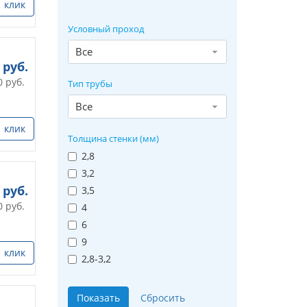
1 клик
Условный проход
Все
руб.
0
руб.
Тип трубы
Все
1 клик
Толщина стенки (мм)
2,8
3,2
руб.
3,5
0
руб.
4
6
9
1 клик
2,8-3,2