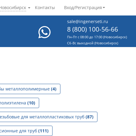
Новосибирск
Контакты
Вход/Регистрация
sale@ingenerseti.ru
8 (800) 100-56-66
Пн-Пт с 08:00 до 17:00 (Новосибирск)
Cб-Вс выходной (Новосибирск)
бы металлополимерные
(4)
 полиэтилена
(10)
езьбовые для металлопластиковых труб
(87)
сионные для труб
(111)