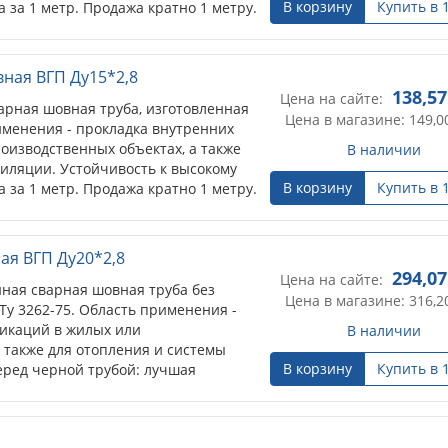
В корзину
Купить в 
 за 1 метр. Продажа кратно 1 метру.
вная ВГП Ду15*2,8
138,57
Цена на сайте:
арная шовная труба, изготовленная
Цена в магазине: 149,0
именения - прокладка внутренних
оизводственных объектах, а также
В наличии
тиляции. Устойчивость к высокому
В корзину
Купить в 
 за 1 метр. Продажа кратно 1 метру.
ая ВГП Ду20*2,8
294,07
Цена на сайте:
ная сварная шовная труба без
Цена в магазине: 316,2
Ту 3262-75. Область применения -
икаций в жилых или
В наличии
 также для отопления и системы
В корзину
Купить в 
ред черной трубой: лучшая
ептичность.