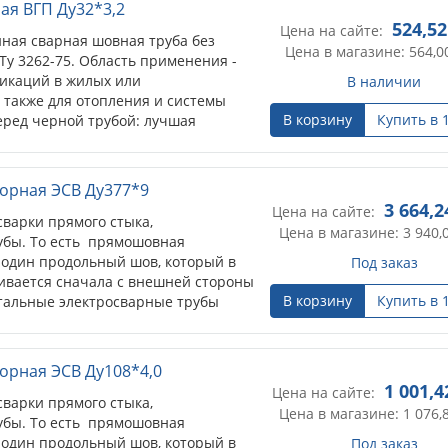
ая ВГП Ду32*3,2
524,52
Цена на сайте:
ная сварная шовная труба без
Цена в магазине: 564,0
Ту 3262-75. Область применения -
икаций в жилых или
В наличии
 также для отопления и системы
В корзину
Купить в 
ред черной трубой: лучшая
ептичность.
ворная ЭСВ Ду377*9
3 664,2
Цена на сайте:
сварки прямого стыка,
Цена в магазине: 3 940,
убы. То есть прямошовная
 один продольный шов, который в
Под заказ
ивается сначала с внешней стороны
В корзину
Купить в 
Стальные электросварные трубы
ворная ЭСВ Ду108*4,0
1 001,4
Цена на сайте:
сварки прямого стыка,
Цена в магазине: 1 076,
убы. То есть прямошовная
 один продольный шов, который в
Под заказ