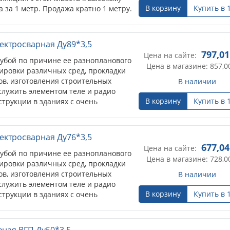
В корзину
Купить в 
 за 1 метр. Продажа кратно 1 метру.
лектросварная Ду89*3,5
797,01
Цена на сайте:
убой по причине ее разнопланового
Цена в магазине: 857,0
ировки различных сред, прокладки
в, изготовления строительных
В наличии
служить элементом теле и радио
В корзину
Купить в 
струкции в зданиях с очень
лектросварная Ду76*3,5
677,04
Цена на сайте:
убой по причине ее разнопланового
Цена в магазине: 728,0
ировки различных сред, прокладки
в, изготовления строительных
В наличии
служить элементом теле и радио
В корзину
Купить в 
струкции в зданиях с очень
вная ВГП Ду50*3,5