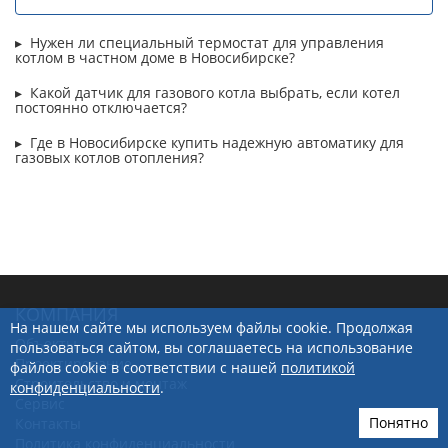
Нужен ли специальный термостат для управления
котлом в частном доме в Новосибирске?
Какой датчик для газового котла выбрать, если котел
постоянно отключается?
Где в Новосибирске купить надежную автоматику для
газовых котлов отопления?
КОМПАНИЯ
На нашем сайте мы используем файлы cookie. Продолжая
Объекты
пользоваться сайтом, вы соглашаетесь на использование
Проектирование
файлов cookie в соответствии с нашей
политикой
Строительство и монтаж
конфиденциальности
.
Сервис
Понятно
Контакты
Политика конфиденциальности