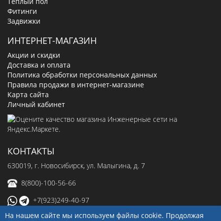
Теплый пол
Фитинги
Задвижки
ИНТЕРНЕТ-МАГАЗИН
Акции и скидки
Доставка и оплата
Политика обработки персональных данных
Правила продажи в интернет-магазине
Карта сайта
Личный кабинет
КОНТАКТЫ
630019
, г.
Новосибирск
,
ул. Малыгина, д. 7
8(800)-100-56-66
+7(923)249-40-97
На нашем сайте мы используем файлы cookie. Продолжая
sale@ingenerseti.ru