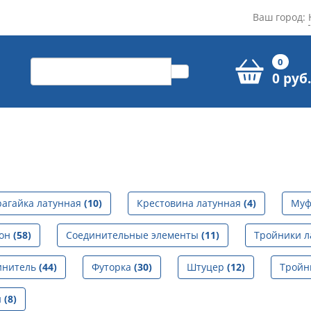
Ваш город:
0
0 руб.
рагайка латунная
(10)
Крестовина латунная
(4)
Муф
гон
(58)
Соединительные элементы
(11)
Тройники 
инитель
(44)
Футорка
(30)
Штуцер
(12)
Тройн
й
(8)