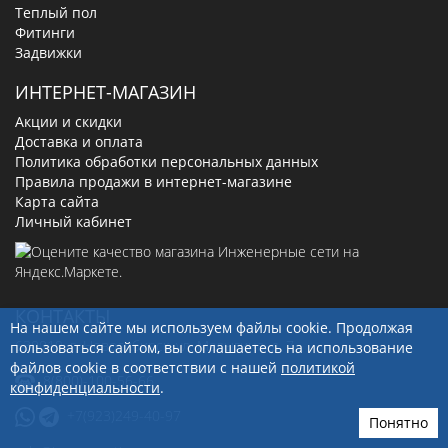
Теплый пол
Фитинги
Задвижки
ИНТЕРНЕТ-МАГАЗИН
Акции и скидки
Доставка и оплата
Политика обработки персональных данных
Правила продажи в интернет-магазине
Карта сайта
Личный кабинет
КОНТАКТЫ
На нашем сайте мы используем файлы cookie. Продолжая
630019
, г.
Новосибирск
,
ул. Малыгина, д. 7
пользоваться сайтом, вы соглашаетесь на использование
файлов cookie в соответствии с нашей
политикой
8(800)-100-56-66
конфиденциальности
.
+7(923)249-40-97
Понятно