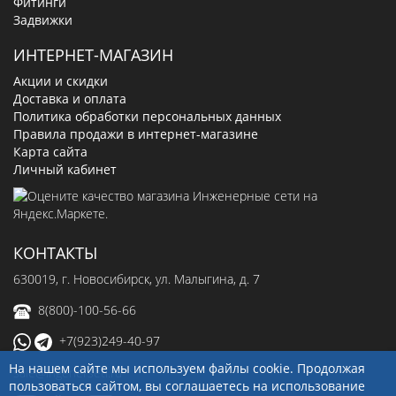
Фитинги
Задвижки
ИНТЕРНЕТ-МАГАЗИН
Акции и скидки
Доставка и оплата
Политика обработки персональных данных
Правила продажи в интернет-магазине
Карта сайта
Личный кабинет
КОНТАКТЫ
630019
, г.
Новосибирск
,
ул. Малыгина, д. 7
8(800)-100-56-66
+7(923)249-40-97
На нашем сайте мы используем файлы cookie. Продолжая
sale@ingenerseti.ru
пользоваться сайтом, вы соглашаетесь на использование