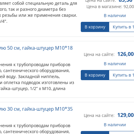
Цена на сайте:
вляет собой специальную деталь для
Цена в магазине: 92,00
го, так и разного диаметра без
х резьбы или же применения сварки.
В наличии
/4".
В корзину
Купить в 
лю 50 см, гайка-штуцер М10*18
126,00
Цена на сайте:
В наличии
нения к трубопроводам приборов
, сантехнического оборудования,
В корзину
Купить в 
ей воду. Закладной ниппель,
 и оплетка подводок изготовлены из
айка–штуцер, 1/2” х M10, длина
лю 30 см, гайка-штуцер М10*35
129,00
Цена на сайте:
В наличии
нения к трубопроводам приборов
, сантехнического оборудования,