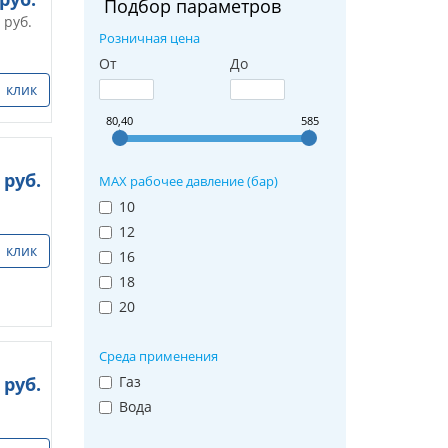
Подбор параметров
руб.
Розничная цена
От
До
1 клик
80,40
585
руб.
MAX рабочее давление (бар)
10
12
1 клик
16
18
20
Среда применения
руб.
Газ
Вода