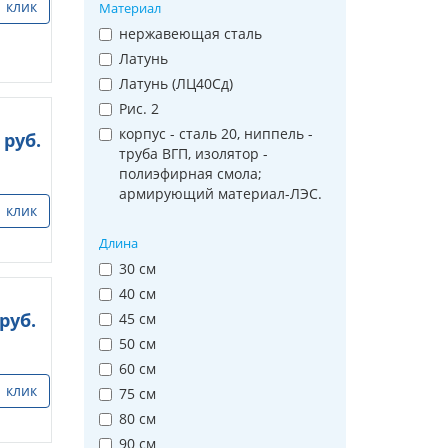
1 клик
Материал
нержавеющая сталь
Латунь
Латунь (ЛЦ40Сд)
Рис. 2
корпус - сталь 20, ниппель -
руб.
труба ВГП, изолятор -
полиэфирная смола;
армирующий материал-ЛЭС.
1 клик
Длина
30 см
40 см
руб.
45 см
50 см
60 см
1 клик
75 см
80 см
90 см