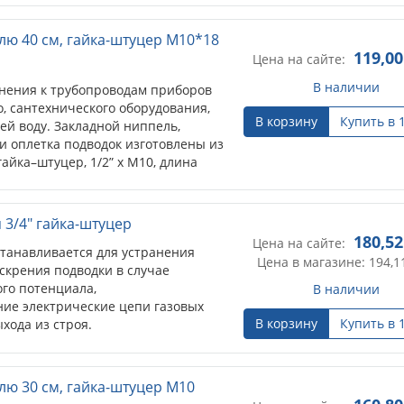
лю 40 см, гайка-штуцер М10*18
119,00
Цена на сайте:
В наличии
нения к трубопроводам приборов
, сантехнического оборудования,
В корзину
Купить в 
ей воду. Закладной ниппель,
 и оплетка подводок изготовлены из
айка–штуцер, 1/2” х M10, длина
 3/4" гайка-штуцер
180,52
Цена на сайте:
станавливается для устранения
Цена в магазине: 194,1
скрения подводки в случае
го потенциала,
В наличии
ие электрические цепи газовых
В корзину
Купить в 
хода из строя.
редставляет собой неразъёмное
лю 30 см, гайка-штуцер М10