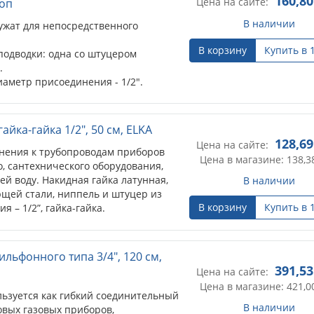
160,80
Цена на сайте:
лоп
В наличии
ужат для непосредственного
В корзину
Купить в 
 подводки: одна со штуцером
.
иаметр присоединения - 1/2".
айка-гайка 1/2", 50 см, ELKA
128,69
Цена на сайте:
нения к трубопроводам приборов
Цена в магазине: 138,3
, сантехнического оборудования,
й воду. Накидная гайка латунная,
В наличии
щей стали, ниппель и штуцер из
В корзину
Купить в 
 – 1/2”, гайка-гайка.
ильфонного типа 3/4", 120 см,
391,53
Цена на сайте:
Цена в магазине: 421,0
льзуется как гибкий соединительный
В наличии
овых газовых приборов,