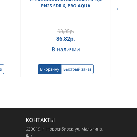
PN25 SDR 6, PRO AQUA
93,35
р.
86,82
р.
В наличии
з
В корзину
Быстрый заказ
В к
КОНТАКТЫ
630019
, г.
Новосибирск
,
ул. Малыгина,
д. 7