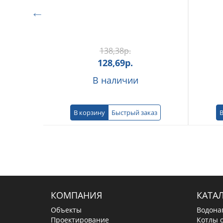
138,38
р.
128,69
р.
В наличии
В корзину
Быстрый заказ
В
КОМПАНИЯ
КАТА
Объекты
Водона
Проектирование
Котлы 