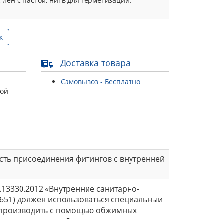
 лен с пастой, нить для герметизации.
к
Доставка товара
Самовывоз - Бесплатно
той
ость присоединения фитингов с внутренней
.13330.2012 «Внутренние санитарно-
 (651) должен использоваться специальный
т производить с помощью обжимных