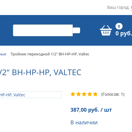
Ваш город:
0
0 руб.
ные
Тройник переходной 1/2" ВН-НР-НР, Valtec
" ВН-НР-НР, VALTEC
(Голосов: 1)
387,00
руб. / шт
В наличии