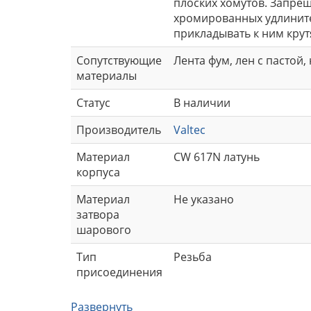
плоских хомутов. Запре
хромированных удлините
прикладывать к ним крут
Сопутствующие
Лента фум, лен с пастой,
материалы
Статус
В наличии
Производитель
Valtec
Материал
CW 617N латунь
корпуса
Материал
Не указано
затвора
шарового
Тип
Резьба
присоединения
Развернуть