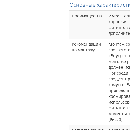
Основные характеристи
Преимущества
Имеет гал
коррозия 
фитингов 
дополните
Рекомендации
Монтаж со
по монтажу
соответст
«Внутренн
монтаже ра
должен ис
Присоедин
следует п
хомутов. 
проволочн
хромирова
использов
фитингов 
моменты, 
(Рис. 3).