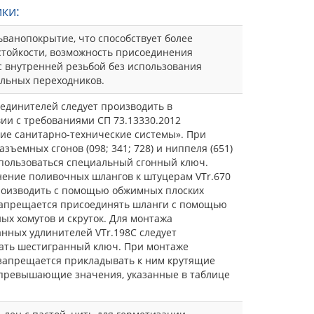
ки:
ьванопокрытие, что способствует более
стойкости, возможность присоединения
с внутренней резьбой без использования
льных переходников.
единителей следует производить в
вии с требованиями СП 73.13330.2012
ие санитарно-технические системы». При
зъемных сгонов (098; 341; 728) и ниппеля (651)
пользоваться специальный сгонный ключ.
ение поливочных шлангов к штуцерам VTr.670
роизводить с помощью обжимных плоских
Запрещается присоединять шланги с помощью
ых хомутов и скруток. Для монтажа
нных удлинителей VTr.198C следует
ать шестигранный ключ. При монтаже
запрещается прикладывать к ним крутящие
превышающие значения, указанные в таблице