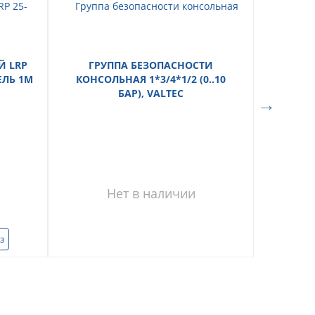
 LRP
ГРУППА БЕЗОПАСНОСТИ
ТЭНБ- 
ЕЛЬ 1М
КОНСОЛЬНАЯ 1*3/4*1/2 (0..10
БАР), VALTEC
Нет в наличии
з
В к