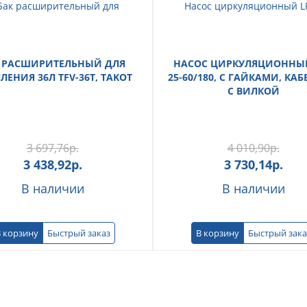
 РАСШИРИТЕЛЬНЫЙ ДЛЯ
НАСОС ЦИРКУЛЯЦИОННЫЙ
ЛЕНИЯ 36Л TFV-36T, TAKOT
25-60/180, С ГАЙКАМИ, КАБ
С ВИЛКОЙ
3 697,76
р.
4 010,90
р.
3 438,92
р.
3 730,14
р.
В наличии
В наличии
 корзину
Быстрый заказ
В корзину
Быстрый зака