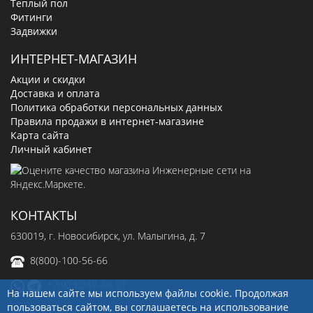
Теплый пол
Фитинги
Задвижки
ИНТЕРНЕТ-МАГАЗИН
Акции и скидки
Доставка и оплата
Политика обработки персональных данных
Правила продажи в интернет-магазине
Карта сайта
Личный кабинет
КОНТАКТЫ
630019
, г.
Новосибирск
,
ул. Малыгина, д. 7
8(800)-100-56-66
+7(923)249-40-97
На нашем сайте мы используем файлы cookie. Продолжая
пользоваться сайтом, вы соглашаетесь на использование
sale@ingenerseti.ru