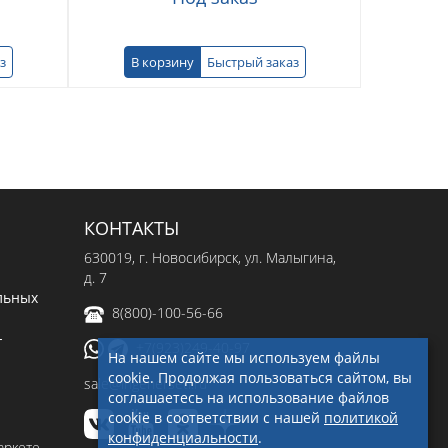
з
В корзину
Быстрый заказ
КОНТАКТЫ
630019
, г.
Новосибирск
,
ул. Малыгина,
д. 7
льных
8(800)-100-56-66
-
+7(923)249-40-97
На нашем сайте мы используем файлы
cookie. Продолжая пользоваться сайтом, вы
sale@ingenerseti.ru
соглашаетесь на использование файлов
cookie в соответствии с нашей
политикой
конфиденциальности
.