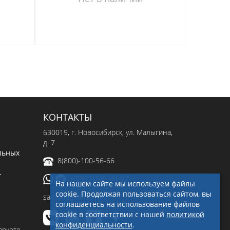
КОНТАКТЫ
630019
, г.
Новосибирск
,
ул. Малыгина,
д. 7
льных
8(800)-100-56-66
-
+7(923)249-40-97
На нашем сайте мы используем файлы
cookie. Продолжая пользоваться сайтом, вы
sale@ingenerseti.ru
соглашаетесь на использование файлов
cookie в соответствии с нашей
политикой
конфиденциальности
.