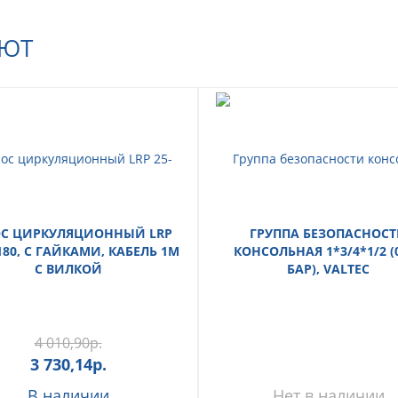
АЮТ
С ЦИРКУЛЯЦИОННЫЙ LRP
ГРУППА БЕЗОПАСНОС
180, С ГАЙКАМИ, КАБЕЛЬ 1М
КОНСОЛЬНАЯ 1*3/4*1/2 (0
С ВИЛКОЙ
БАР), VALTEC
4 010,90
р.
3 730,14
р.
В наличии
Нет в наличии