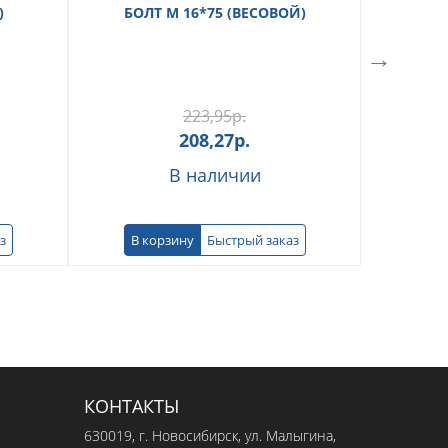
)
БОЛТ М 16*75 (ВЕСОВОЙ)
223,95
р.
208,27
р.
В наличии
з
В корзину
Быстрый заказ
КОНТАКТЫ
630019
, г.
Новосибирск
,
ул. Малыгина,