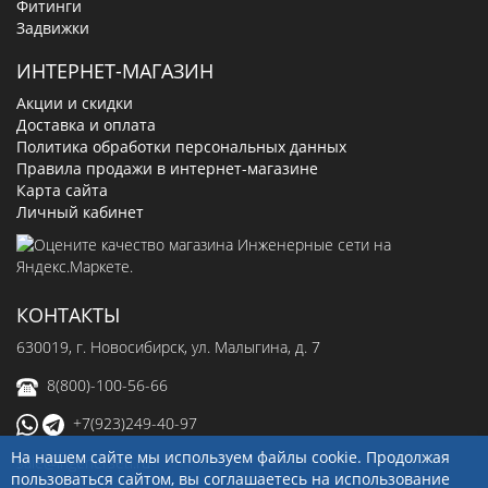
Фитинги
Задвижки
ИНТЕРНЕТ-МАГАЗИН
Акции и скидки
Доставка и оплата
Политика обработки персональных данных
Правила продажи в интернет-магазине
Карта сайта
Личный кабинет
КОНТАКТЫ
630019
, г.
Новосибирск
,
ул. Малыгина, д. 7
8(800)-100-56-66
+7(923)249-40-97
На нашем сайте мы используем файлы cookie. Продолжая
sale@ingenerseti.ru
пользоваться сайтом, вы соглашаетесь на использование