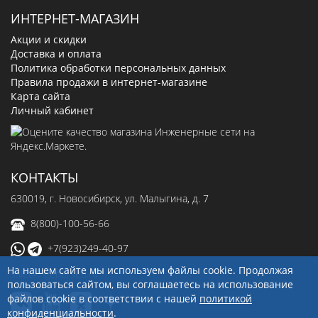
ИНТЕРНЕТ-МАГАЗИН
Акции и скидки
Доставка и оплата
Политика обработки персональных данных
Правила продажи в интернет-магазине
Карта сайта
Личный кабинет
КОНТАКТЫ
630019
, г.
Новосибирск
,
ул. Малыгина, д. 7
8(800)-100-56-66
+7(923)249-40-97
На нашем сайте мы используем файлы cookie. Продолжая
sale@ingenerseti.ru
пользоваться сайтом, вы соглашаетесь на использование
файлов cookie в соответствии с нашей
политикой
конфиденциальности
.