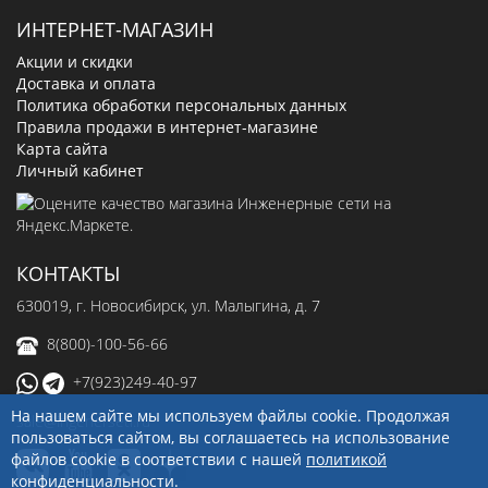
ИНТЕРНЕТ-МАГАЗИН
Акции и скидки
Доставка и оплата
Политика обработки персональных данных
Правила продажи в интернет-магазине
Карта сайта
Личный кабинет
КОНТАКТЫ
630019
, г.
Новосибирск
,
ул. Малыгина, д. 7
8(800)-100-56-66
+7(923)249-40-97
На нашем сайте мы используем файлы cookie. Продолжая
sale@ingenerseti.ru
пользоваться сайтом, вы соглашаетесь на использование
файлов cookie в соответствии с нашей
политикой
конфиденциальности
.