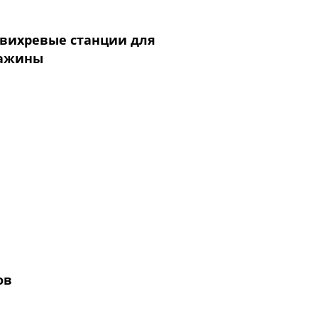
вихревые станции для
важины
ов