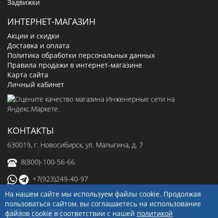
Задвижки
ИНТЕРНЕТ-МАГАЗИН
Акции и скидки
Доставка и оплата
Политика обработки персональных данных
Правила продажи в интернет-магазине
Карта сайта
Личный кабинет
КОНТАКТЫ
630019
, г.
Новосибирск
,
ул. Малыгина, д. 7
8(800)-100-56-66
+7(923)249-40-97
На нашем сайте мы используем файлы cookie. Продолжая
sale@ingenerseti.ru
пользоваться сайтом, вы соглашаетесь на использование
файлов cookie в соответствии с нашей
политикой