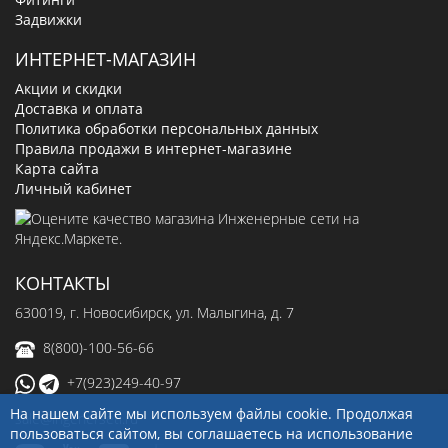
Задвижки
ИНТЕРНЕТ-МАГАЗИН
Акции и скидки
Доставка и оплата
Политика обработки персональных данных
Правила продажи в интернет-магазине
Карта сайта
Личный кабинет
КОНТАКТЫ
630019
, г.
Новосибирск
,
ул. Малыгина, д. 7
8(800)-100-56-66
+7(923)249-40-97
На нашем сайте мы используем файлы cookie. Продолжая
sale@ingenerseti.ru
пользоваться сайтом, вы соглашаетесь на использование