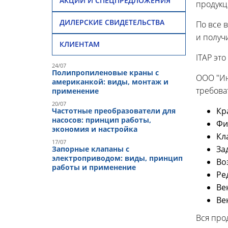
АКЦИИ И СПЕЦПРЕДЛОЖЕНИЯ
продукц
ДИЛЕРСКИЕ СВИДЕТЕЛЬСТВА
По все 
и получ
КЛИЕНТАМ
ITAP эт
24/07
Полипропиленовые краны с
ООО "Ин
американкой: виды, монтаж и
требова
применение
20/07
Кр
Частотные преобразователи для
насосов: принцип работы,
Фи
экономия и настройка
Кл
17/07
За
Запорные клапаны с
электроприводом: виды, принцип
Во
работы и применение
Ре
Ве
Ве
Вся про