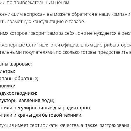
ии по привлекательным ценам.
возникшим вопросам вы можете обратится в нашу компан
ить грамотную консультацию о товаре.
о имя которое говорит само за себя , оно не нуждается в р
женерные Сети" являются официальным дистрибьютором I
тельными покупателями, по сколько готовы предоставить 
аны шаровые;
льтры;
апаны обратные;
движки;
здухоотводчики;
дукторы давления воды;
нтили регулировочные для радиаторов;
нтили и краны для бытовой техники.
дукция имеет сертификаты качества, а также застрахована