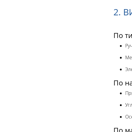
2. 
По т
Ру
Ме
Эл
По н
Пр
Уг
Ос
По м