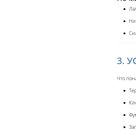
Ла
Ни
Си
3. 
Что пон
Те
Кл
Фу
За