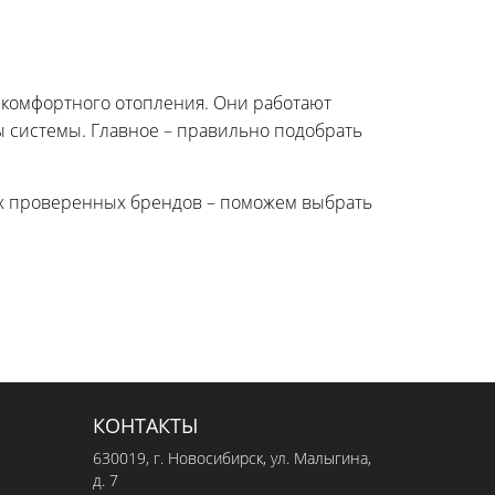
 комфортного отопления. Они работают
ы системы. Главное – правильно подобрать
угих проверенных брендов – поможем выбрать
КОНТАКТЫ
630019
, г.
Новосибирск
,
ул. Малыгина,
д. 7