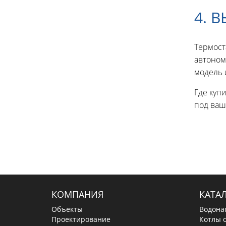
4. 
Термост
автоном
модель и
Где куп
под ваш
КОМПАНИЯ
КАТА
Объекты
Водона
Проектирование
Котлы 