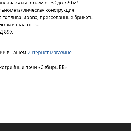
апливаемый объём от 30 до 720 м³
льнометаллическая конструкция
д топлива: дрова, прессованные брикеты
ухкамерная топка
Д 85%
чии в нашем
интернет-магазине