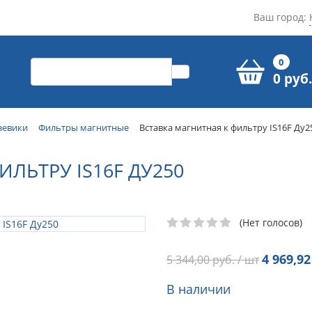
Ваш город:
0
0 руб.
зевики
Фильтры магнитные
Вставка магнитная к фильтру IS16F Ду2
ЛЬТРУ IS16F ДУ250
(Нет голосов)
4 969,92
5 344,00
руб. / шт
В наличии