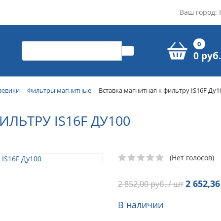
Ваш город:
0
0 руб.
зевики
Фильтры магнитные
Вставка магнитная к фильтру IS16F Ду1
ЛЬТРУ IS16F ДУ100
(Нет голосов)
2 652,36
2 852,00
руб. / шт
В наличии