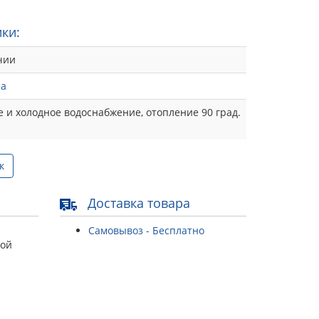
ки:
чии
ua
е и холодное водоснабжение, отопление 90 град.
к
Доставка товара
Самовывоз - Бесплатно
той