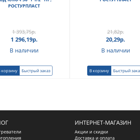
РОСТУРПЛАСТ
1 393,75
р.
21,82
р.
1 296,19
р.
20,29
р.
В наличии
В наличии
 корзину
Быстрый заказ
В корзину
Быстрый зака
ЛОГ
ИНТЕРНЕТ-МАГАЗИН
греватели
Акции и скидки
отопления
Доставка и оплата