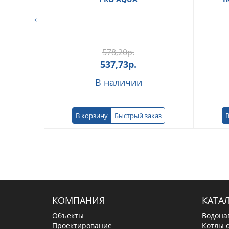
578,20
р.
537,73
р.
В наличии
В корзину
Быстрый заказ
В
КОМПАНИЯ
КАТА
Объекты
Водона
Проектирование
Котлы 