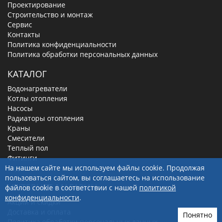
Проектирование
Строительство и монтаж
Сервис
Контакты
Политика конфиденциальности
Политика обработки персональных данных
КАТАЛОГ
Водонагреватели
Котлы отопления
Насосы
Радиаторы отопления
Краны
Смесители
Теплый пол
Фитинги
На нашем сайте мы используем файлы cookie. Продолжая
Задвижки
пользоваться сайтом, вы соглашаетесь на использование
ИНТЕРНЕТ-МАГАЗИН
файлов cookie в соответствии с нашей
политикой
конфиденциальности
.
Акции и скидки
Доставка и оплата
Понятно
Политика обработки персональных данных