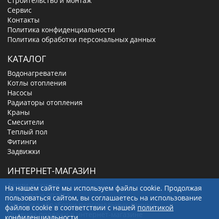
Строительство и монтаж
Сервис
Контакты
Политика конфиденциальности
Политика обработки персональных данных
КАТАЛОГ
Водонагреватели
Котлы отопления
Насосы
Радиаторы отопления
Краны
Смесители
Теплый пол
Фитинги
Задвижки
ИНТЕРНЕТ-МАГАЗИН
Акции и скидки
На нашем сайте мы используем файлы cookie. Продолжая
Доставка и оплата
пользоваться сайтом, вы соглашаетесь на использование
Политика обработки персональных данных
файлов cookie в соответствии с нашей
политикой
Правила продажи в интернет-магазине
конфиденциальности
.