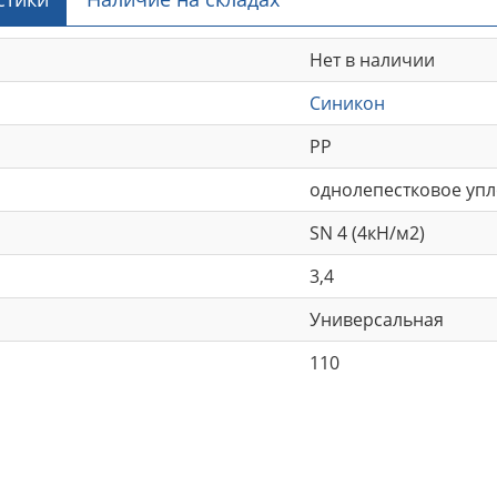
Нет в наличии
Синикон
РР
однолепестковое уп
SN 4 (4кН/м2)
3,4
Универсальная
110