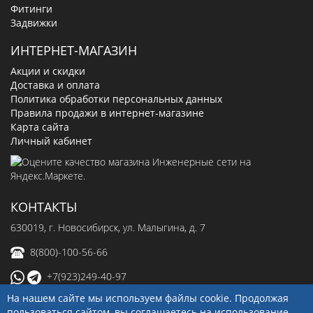
Фитинги
Задвижки
ИНТЕРНЕТ-МАГАЗИН
Акции и скидки
Доставка и оплата
Политика обработки персональных данных
Правила продажи в интернет-магазине
Карта сайта
Личный кабинет
КОНТАКТЫ
630019
, г.
Новосибирск
,
ул. Малыгина, д. 7
8(800)-100-56-66
+7(923)249-40-97
На нашем сайте мы используем файлы cookie. Продолжая
sale@ingenerseti.ru
пользоваться сайтом, вы соглашаетесь на использование