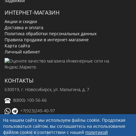
Задвижки
ИНТЕРНЕТ-МАГАЗИН
Акции и скидки
Доставка и оплата
Политика обработки персональных данных
Правила продажи в интернет-магазине
Карта сайта
Личный кабинет
КОНТАКТЫ
630019
, г.
Новосибирск
,
ул. Малыгина, д. 7
8(800)-100-56-66
+7(923)249-40-97
На нашем сайте мы используем файлы cookie. Продолжая
sale@ingenerseti.ru
пользоваться сайтом, вы соглашаетесь на использование
файлов cookie в соответствии с нашей
политикой