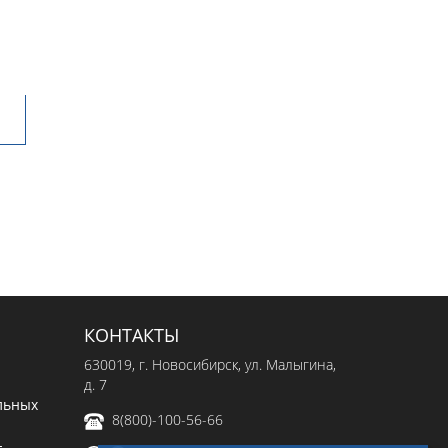
КОНТАКТЫ
630019
, г.
Новосибирск
,
ул. Малыгина,
д. 7
льных
8(800)-100-56-66
-