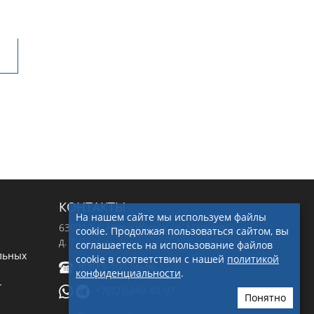
КОНТАКТЫ
На нашем сайте мы используем файлы
630019
, г.
Новосибирск
,
ул. Малыгина,
cookie. Продолжая пользоваться сайтом, вы
д. 7
соглашаетесь на использование файлов
льных
cookie в соответствии с нашей
политикой
8(800)-100-56-66
конфиденциальности
.
-
+7(923)249-40-97
Понятно