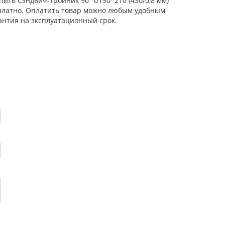
пить Сэндвич-тройник 90° d150*210 (430/0,8 мм)
сплатно. Оплатить товар можно любым удобным
антия на эксплуатационный срок.