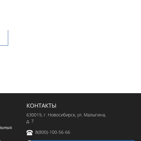
КОНТАКТЫ
630019
, г.
Новосибирск
,
ул. Малыгина,
д. 7
льных
8(800)-100-56-66
-