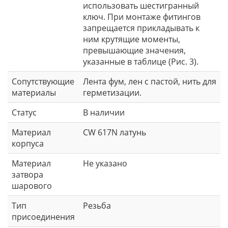
материалы
герметизации.
Статус
В наличии
Материал
CW 617N латунь
корпуса
Материал
Не указано
затвора
шарового
Тип
Резьба
присоединения
Среда
Вода гор. и хол, питьевая,
применения
растворы гликолей, среды не
агрессивные с материалам
трубы
Развернуть