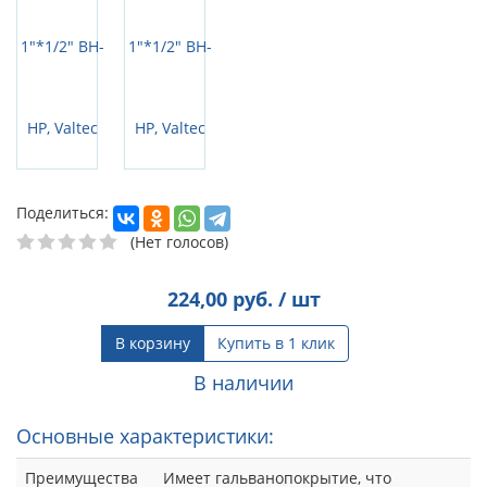
Поделиться:
(Нет голосов)
224,00
руб. / шт
В корзину
Купить в 1 клик
В наличии
Основные характеристики:
Преимущества
Имеет гальванопокрытие, что
способствует более коррозия
стойкости.
Рекомендации
Монтаж соединителей следует
по монтажу
производить в соответствии с
требованиями СП 73.13330.2012
«Внутренние санитарно-технические
системы». При монтаже разъемных