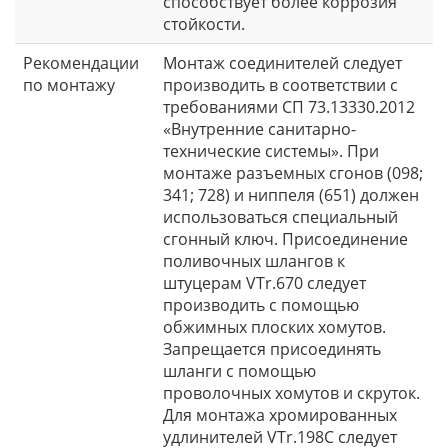
монтаже разъемных сгонов (098;
341; 728) и ниппеля (651) должен
использоваться специальный
сгонный ключ. Присоединение
поливочных шлангов к
штуцерам VTr.670 следует
производить с помощью
обжимных плоских хомутов.
Запрещается присоединять
шланги с помощью
проволочных хомутов и скруток.
Для монтажа хромированных
удлинителей VTr.198C следует
использовать шестигранный
ключ. При монтаже фитингов
запрещается прикладывать к
ним крутящие моменты,
превышающие значения,
указанные в таблице (Рис. 3).
Сопутствующие
Лента фум, лен с пастой, нить для