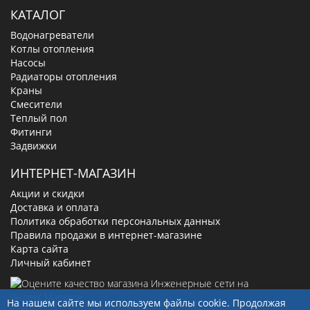
Теплый пол
Фитинги
Задвижки
ИНТЕРНЕТ-МАГАЗИН
Акции и скидки
Доставка и оплата
Политика обработки персональных данных
Правила продажи в интернет-магазине
Карта сайта
Личный кабинет
КОНТАКТЫ
630019
, г.
Новосибирск
,
ул. Малыгина, д. 7
8(800)-100-56-66
+7(923)249-40-97
На нашем сайте мы используем файлы cookie. Продолжая
sale@ingenerseti.ru