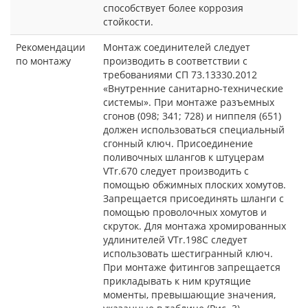
сгонов (098; 341; 728) и ниппеля (651)
должен использоваться специальный
сгонный ключ. Присоединение
поливочных шлангов к штуцерам
VTr.670 следует производить с
помощью обжимных плоских хомутов.
Запрещается присоединять шланги с
помощью проволочных хомутов и
скруток. Для монтажа хромированных
удлинителей VTr.198C следует
использовать шестигранный ключ.
При монтаже фитингов запрещается
прикладывать к ним крутящие
моменты, превышающие значения,
указанные в таблице (Рис. 3).
Сопутствующие
Лента фум, лен с пастой, нить для
материалы
герметизации.
Оплата товара
Оплата наличными