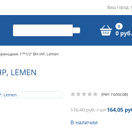
Ваш город:
0
0 руб.
ереходник 1"*1/2" ВН-НР, Lemen
НР, LEMEN
(Нет голосов)
164,05
руб
176,40
руб. / шт
В наличии