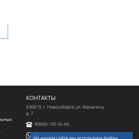
КОНТАКТЫ
630019
, г.
Новосибирск
,
ул. Малыгина,
д. 7
льных
8(800)-100-56-66
-
+7(923)249-40-97
На нашем сайте мы используем файлы