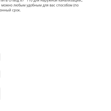
пить Отвод 87° 110 для наружной канализации,,
р можно любым удобным для вас способом (по
онный срок.