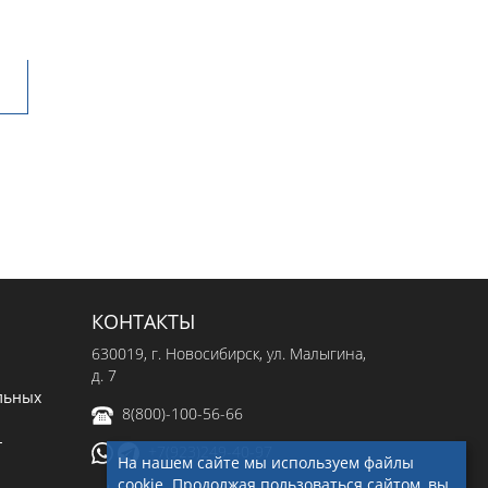
КОНТАКТЫ
630019
, г.
Новосибирск
,
ул. Малыгина,
д. 7
льных
8(800)-100-56-66
-
+7(923)249-40-97
На нашем сайте мы используем файлы
cookie. Продолжая пользоваться сайтом, вы